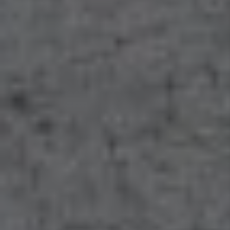
Modernisierung, Wartung
oder Reparatur –
Ihr direkter Draht zum
Experten
Sie entscheiden, wie Sie mit uns in Kontakt
treten wollen. Unter Telefonnummer
09571/3328
sind wir für Ihre Wünsche und Fragen da.
Öffnungszeiten:
Montag – Donnerstag:
07:45 – 12:00 Uhr und 13:00 – 17:00 Uhr
Freitag:
07:45 – 13:15 Uhr