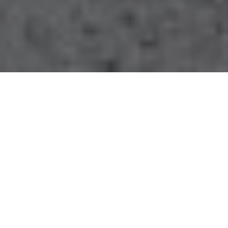
Transparenz
Damit Sie eine fundierte Entscheidung treffen
können, erhalten Sie von uns eine detaillierte
Planung und eine transparente
Kostenaufstellung
Partnerschaft
Wir wollen, dass Sie lange Freude an den
Ergebnissen unserer Arbeit haben. Daher
arbeiten wir Hand in Hand mit renommierten
Herstellern und installieren nur hochwertige
Produkte
Zusammenarbeit