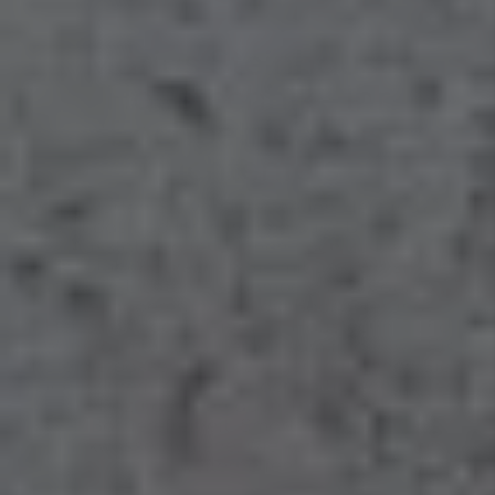
Marius Steinhauser
Haustechnik – Ihr
Fachbetrieb aus
Lichtenfels
Was erwarten Sie von Ihrer neuen Heizung? Wie
sieht das Bad Ihrer Träume aus? Und welche
Ausstattung fehlt Ihnen noch zu Ihrem
Wohnglück? Sprechen Sie mit uns. Wir sind Ihr
Partner in Lichtenfels, Bamberg und Coburg für
alle Fragen rund um die Badsanierung,
Heizungsmodernisierung, Haustechnik und
Wohnraumlüftung. Gemeinsam finden wir für
Sie die passenden Lösungen, mit denen Sie
sich in Ihrem Zuhause nachhaltig wohlfühlen.
Dazu gehören auch Themen wie
Barrierefreiheit, Smart Home oder
Trinkwasserhygiene. Wie können wir Ihnen
weiterhelfen?