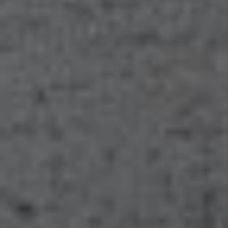
Verlässlichkeit
Wir machen Ihr Projekt zu unserem – von der
ersten Planung bis zur fertigen Umsetzung
Individuelle Beratung
Wir wollen, dass Ihre Lösung genau zu Ihren
Wünschen passt. Deshalb nehmen wir uns Zeit
für Sie und beraten Sie umfassend und
individuell