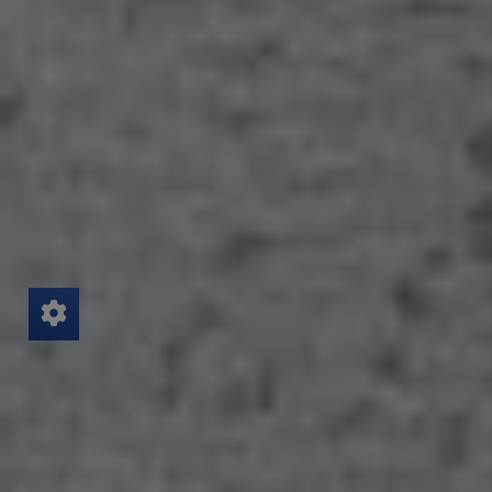
Sie können aber auch gerne das
Kontaktformular nutzen und uns kurz
schildern, ob es z. B. um die Wartung Ihrer
Heizung, einen Badumbau oder einen
tropfenden Wasserhahn geht. Wir melden uns
bei Ihnen, um Ihr Anliegen zu besprechen oder
einen Termin zu vereinbaren.
Kontakt
Unser Wohlfühl-Versprechen für Ihr
Projekt – ob Bad, Sanitär oder Heizung